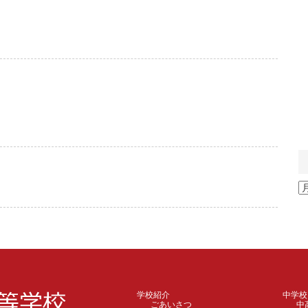
ア
ー
カ
イ
ブ
学校紹介
中学校
ごあいさつ
中