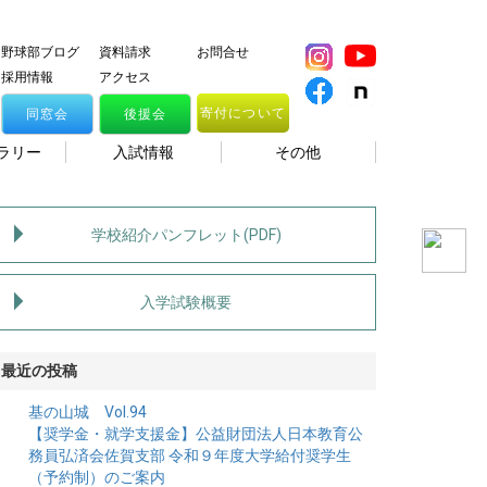
野球部ブログ
資料請求
お問合せ
採用情報
アクセス
寄付について
同窓会
後援会
ラリー
入試情報
その他
学校紹介パンフレット(PDF)
入学試験概要
最近の投稿
基の山城 Vol.94
【奨学金・就学支援金】公益財団法人日本教育公
務員弘済会佐賀支部 令和９年度大学給付奨学生
（予約制）のご案内