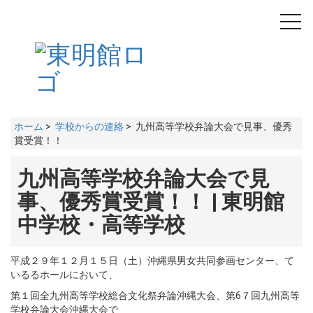
toggl
navig
ホーム
>
学校からの連絡
> 九州高等学校弁論大会で見事、優秀
賞受賞！！
九州高等学校弁論大会で見
事、優秀賞受賞！！ | 東明館
中学校・高等学校
平成２９年１２月１５日（土）沖縄県男女共同参画センター、て
いるるホールにおいて、
第１回全九州高等学校総合文化祭弁論沖縄大会、第6７回九州高等
学校弁論大会沖縄大会で