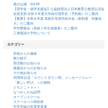
基の山城 Vol.94
【奨学金・就学支援金】公益財団法人日本教育公務員弘済会
佐賀支部 令和９年度大学給付奨学生（予約制）のご案内
【重要】令和８年度 高校生等奨学給付金（新制度・対象拡
大）のご案内
学年懇親会（高校１年生保護者）のご案内
三者面談の予約について
カテゴリー
学校からの連絡
寮の様子
部活動のお知らせ
後援会からのお知らせ
その他お知らせ
30周年記念「カウントダウン30」メッセージリレー
「新しい学び」への挑戦
とちとこｎａｖｉ
なつかしかね訪問
オープンスクール
スクールバス時刻表
中学卒論の年度受賞者