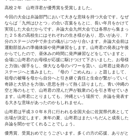
高校２年 山嵜淳君が優秀賞を受賞しました。
今回の大会は弁論部門において大きな意味を持つ大会です。なぜ
ならば「九州はひとつ」の合い言葉をもとに、長い年月をかけて
実現した大会だからです。弁論大会九州大会では各県から集まっ
た２５名の高校生にはそれぞれの生き様があり、思いがあり、７
分のステージの中で弁士の魂がぶつかり合います。弁論大会前は
運動部並みの準備体操や発声練習をします。山嵜君の発表は午後
からでしたので、昼休みの時間に発声練習などをしていますと、
会場に山嵜君のお母様が応援に駆けつけて下さいました。お母様
と力強い握手をし、偉大なる母のパワーを貰い、山嵜君は発表の
ステージへと進みました。『母の「ごめんね」』と題しまして、
祖母の被曝を母から自分へと引き継ぐ責任と生命が繋がっていく
奇跡と大切さを力強い意思を持って熱く語りました。青い沖縄の
空と海のもとで、山嵜君の澄んだ声が観衆の心を引き寄せていき
ます。山嵜君にとりましても、沖縄という場所で、弁論を発表す
る大きな意味があったのかもしれません。
山嵜君は平成３０年８月に行われる全国大会に佐賀県代表として
出場が決定します。来年の夏、山嵜君はまたいちだんと成長した
弁論を聞かせてくれることでしょう。
優秀賞、受賞おめでとうございます。多くの方の応援、ありがと