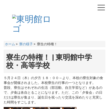
toggl
navig
ホーム
>
寮の様子
> 寮生の特権！
寮生の特権！ | 東明館中学
校・高等学校
５月２４日（木）の夕方 １８：００～より、本校の寮生対象の食
事会が開催されました。本校寮生の行事の一つとなります。
普段、寮生はそれぞれの生活（部活動、自主学習など）があるの
で、夕食は各自とることになります。ただ、この「夕食会」の日
だけは寮生が集まり、誕生日を祝ったり交流を深めたりと充実し
た時間をすごします。