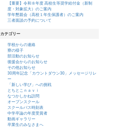
【重要】令和８年度 高校生等奨学給付金（新制
度・対象拡大）のご案内
学年懇親会（高校１年生保護者）のご案内
三者面談の予約について
カテゴリー
学校からの連絡
寮の様子
部活動のお知らせ
後援会からのお知らせ
その他お知らせ
30周年記念「カウントダウン30」メッセージリレ
ー
「新しい学び」への挑戦
とちとこｎａｖｉ
なつかしかね訪問
オープンスクール
スクールバス時刻表
中学卒論の年度受賞者
動画ギャラリー
卒業生のみなさまへ