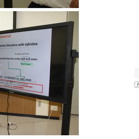
ア
ー
カ
イ
ブ