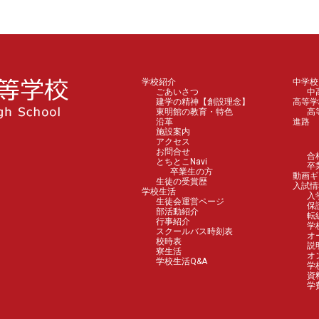
学校紹介
中学校
ごあいさつ
中
建学の精神【創設理念】
高等学
東明館の教育・特色
高
沿革
進路
施設案内
アクセス
お問合せ
合
とちとこNavi
卒
卒業生の方
動画ギ
生徒の受賞歴
入試情
学校生活
入
生徒会運営ページ
保
部活動紹介
転
行事紹介
学
スクールバス時刻表
オ
校時表
説
寮生活
オ
学校生活Q&A
学
資
学