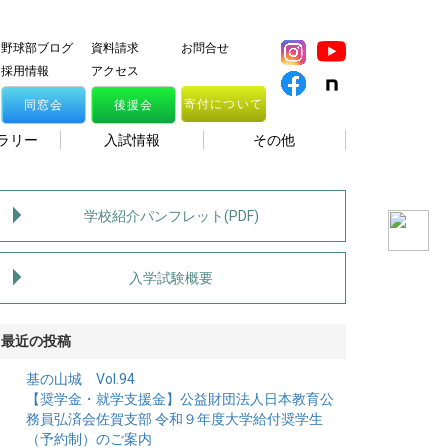
野球部ブログ
資料請求
お問合せ
採用情報
アクセス
寄付について
同窓会
後援会
ラリー
入試情報
その他
学校紹介パンフレット(PDF)
入学試験概要
最近の投稿
基の山城 Vol.94
【奨学金・就学支援金】公益財団法人日本教育公
務員弘済会佐賀支部 令和９年度大学給付奨学生
（予約制）のご案内