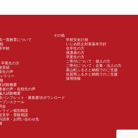
その他
高一貫教育について
学校安全計画
校
いじめ防止対策基本方針
等学校
在学生の方
保護者の方
卒業生の方
ご寄付について：個人の方
卒業生の方
ご寄付について：企業・法人の方
格実績
基山町ふるさと納税でのご支援
業生の声
佐賀県ふるさと納税でのご支援
ャラリー
採用情報
報
学試験概要
護者の声・在校生の声
編入試験概要
校パンフレット・募集要項ダウンロード
ープンスクール
明会
ンライン個別相談
校見学・受験相談
料請求・お問い合わせ先
費