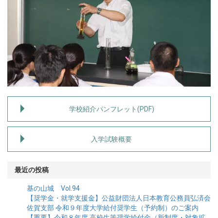
学校紹介パンフレット(PDF)
入学試験概要
最近の投稿
基の山城 Vol.94
【奨学金・就学支援金】公益財団法人日本教育公務員弘済会
佐賀支部 令和９年度大学給付奨学生（予約制）のご案内
【重要】令和８年度 高校生等奨学給付金（新制度・対象拡