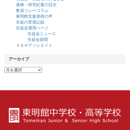
基峰・研究紀要の目次
教員リレーコラム
東明館支援者様の声
生徒の受賞記録
生徒会運用ページ
生徒会ニュース
生徒会新聞
ＳＧＨアソシエイト
アーカイブ
ア
ー
カ
イ
ブ