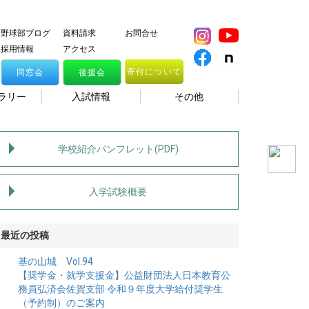
野球部ブログ
資料請求
お問合せ
採用情報
アクセス
寄付について
同窓会
後援会
ラリー
入試情報
その他
学校紹介パンフレット(PDF)
入学試験概要
最近の投稿
基の山城 Vol.94
【奨学金・就学支援金】公益財団法人日本教育公
務員弘済会佐賀支部 令和９年度大学給付奨学生
（予約制）のご案内