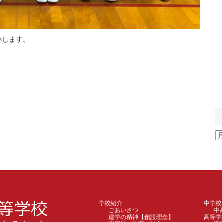
いします。
ア
ー
カ
イ
ブ
学校紹介
中学校
ごあいさつ
中
建学の精神【創設理念】
高等学