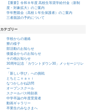
【重要】令和８年度 高校生等奨学給付金（新制
度・対象拡大）のご案内
学年懇親会（高校１年生保護者）のご案内
三者面談の予約について
カテゴリー
学校からの連絡
寮の様子
部活動のお知らせ
後援会からのお知らせ
その他お知らせ
30周年記念「カウントダウン30」メッセージリレ
ー
「新しい学び」への挑戦
とちとこｎａｖｉ
なつかしかね訪問
オープンスクール
スクールバス時刻表
中学卒論の年度受賞者
動画ギャラリー
卒業生のみなさまへ