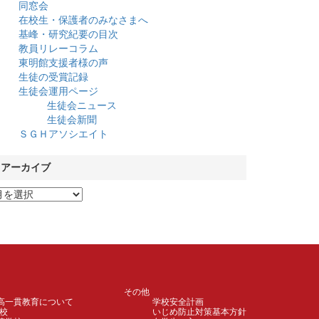
同窓会
在校生・保護者のみなさまへ
基峰・研究紀要の目次
教員リレーコラム
東明館支援者様の声
生徒の受賞記録
生徒会運用ページ
生徒会ニュース
生徒会新聞
ＳＧＨアソシエイト
アーカイブ
その他
高一貫教育について
学校安全計画
校
いじめ防止対策基本方針