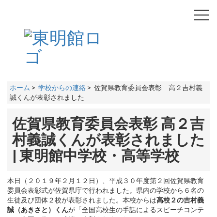
toggl
navig
ホーム
>
学校からの連絡
> 佐賀県教育委員会表彰 高２吉村義
誠くんが表彰されました
佐賀県教育委員会表彰 高２吉
村義誠くんが表彰されました
| 東明館中学校・高等学校
本日（２０１９年２月１２日）、平成３０年度第２回佐賀県教育
委員会表彰式が佐賀県庁で行われました。県内の学校から６名の
生徒及び団体２校が表彰されました。本校からは
高校２の吉村義
誠（あきさと）くん
が「全国高校生の手話によるスピーチコンテ