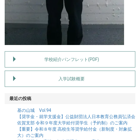
学校紹介パンフレット(PDF)
入学試験概要
最近の投稿
基の山城 Vol.94
【奨学金・就学支援金】公益財団法人日本教育公務員弘済会
佐賀支部 令和９年度大学給付奨学生（予約制）のご案内
【重要】令和８年度 高校生等奨学給付金（新制度・対象拡
大）のご案内