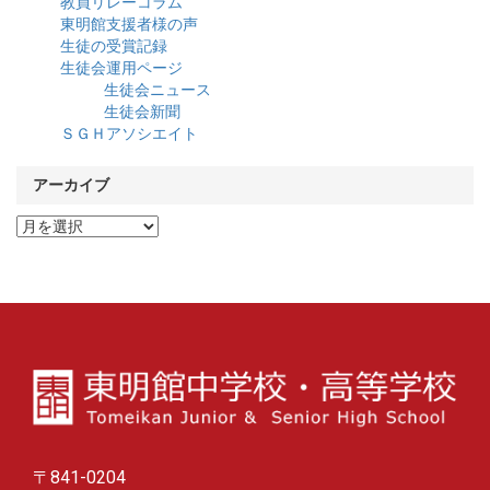
教員リレーコラム
東明館支援者様の声
生徒の受賞記録
生徒会運用ページ
生徒会ニュース
生徒会新聞
ＳＧＨアソシエイト
アーカイブ
ア
ー
カ
イ
ブ
〒841-0204