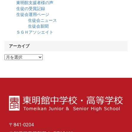
東明館支援者様の声
生徒の受賞記録
生徒会運用ページ
生徒会ニュース
生徒会新聞
ＳＧＨアソシエイト
アーカイブ
ア
ー
カ
イ
ブ
〒841-0204