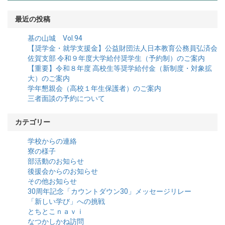
最近の投稿
基の山城 Vol.94
【奨学金・就学支援金】公益財団法人日本教育公務員弘済会
佐賀支部 令和９年度大学給付奨学生（予約制）のご案内
【重要】令和８年度 高校生等奨学給付金（新制度・対象拡
大）のご案内
学年懇親会（高校１年生保護者）のご案内
三者面談の予約について
カテゴリー
学校からの連絡
寮の様子
部活動のお知らせ
後援会からのお知らせ
その他お知らせ
30周年記念「カウントダウン30」メッセージリレー
「新しい学び」への挑戦
とちとこｎａｖｉ
なつかしかね訪問