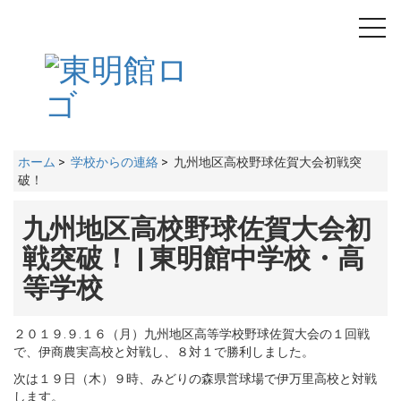
toggl
navig
ホーム
>
学校からの連絡
> 九州地区高校野球佐賀大会初戦突
破！
九州地区高校野球佐賀大会初
戦突破！ | 東明館中学校・高
等学校
２０１９.９.１６（月）九州地区高等学校野球佐賀大会の１回戦
で、伊商農実高校と対戦し、８対１で勝利しました。
次は１９日（木）９時、みどりの森県営球場で伊万里高校と対戦
します。