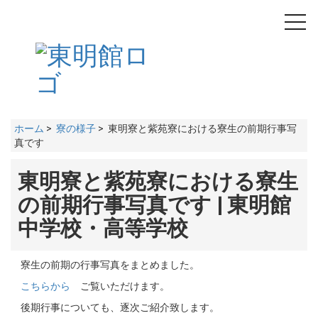
toggl
navig
ホーム
>
寮の様子
> 東明寮と紫苑寮における寮生の前期行事写
真です
東明寮と紫苑寮における寮生
の前期行事写真です | 東明館
中学校・高等学校
寮生の前期の行事写真をまとめました。
こちらから
ご覧いただけます。
後期行事についても、逐次ご紹介致します。