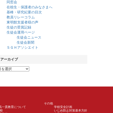
同窓会
在校生・保護者のみなさまへ
基峰・研究紀要の目次
教員リレーコラム
東明館支援者様の声
生徒の受賞記録
生徒会運用ページ
生徒会ニュース
生徒会新聞
ＳＧＨアソシエイト
アーカイブ
その他
高一貫教育について
学校安全計画
校
いじめ防止対策基本方針