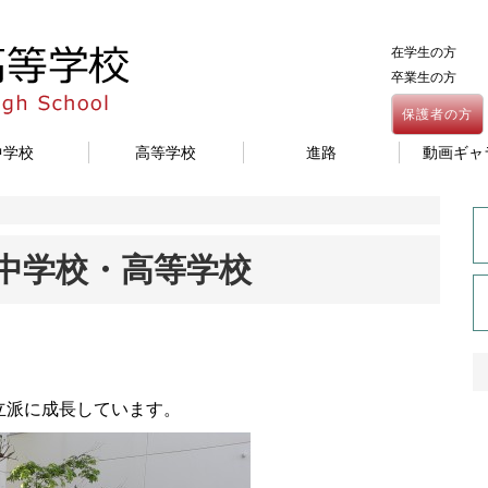
在学生の方
卒業生の方
保護者の方
中学校
高等学校
進路
動画ギャ
館中学校・高等学校
。
立派に成長しています。