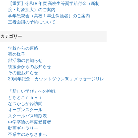
【重要】令和８年度 高校生等奨学給付金（新制
度・対象拡大）のご案内
学年懇親会（高校１年生保護者）のご案内
三者面談の予約について
カテゴリー
学校からの連絡
寮の様子
部活動のお知らせ
後援会からのお知らせ
その他お知らせ
30周年記念「カウントダウン30」メッセージリレ
ー
「新しい学び」への挑戦
とちとこｎａｖｉ
なつかしかね訪問
オープンスクール
スクールバス時刻表
中学卒論の年度受賞者
動画ギャラリー
卒業生のみなさまへ