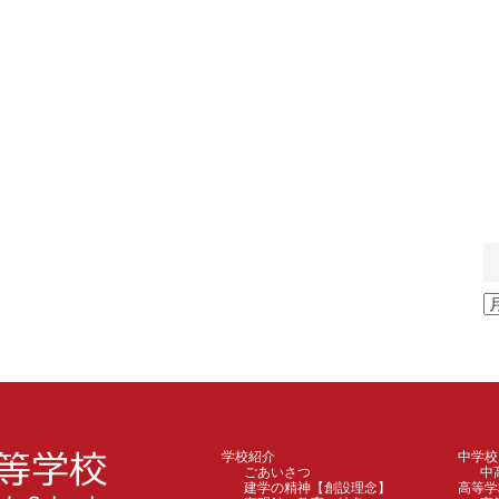
ア
ー
カ
イ
ブ
学校紹介
中学校
ごあいさつ
中
建学の精神【創設理念】
高等学