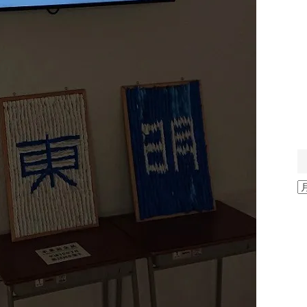
ア
ー
カ
イ
ブ