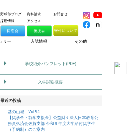
野球部ブログ
資料請求
お問合せ
採用情報
アクセス
寄付について
同窓会
後援会
ラリー
入試情報
その他
学校紹介パンフレット(PDF)
入学試験概要
最近の投稿
基の山城 Vol.94
【奨学金・就学支援金】公益財団法人日本教育公
務員弘済会佐賀支部 令和９年度大学給付奨学生
（予約制）のご案内