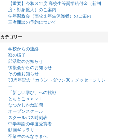
【重要】令和８年度 高校生等奨学給付金（新制
度・対象拡大）のご案内
学年懇親会（高校１年生保護者）のご案内
三者面談の予約について
カテゴリー
学校からの連絡
寮の様子
部活動のお知らせ
後援会からのお知らせ
その他お知らせ
30周年記念「カウントダウン30」メッセージリレ
ー
「新しい学び」への挑戦
とちとこｎａｖｉ
なつかしかね訪問
オープンスクール
スクールバス時刻表
中学卒論の年度受賞者
動画ギャラリー
卒業生のみなさまへ