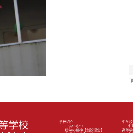
ア
ー
カ
イ
ブ
学校紹介
中学校
ごあいさつ
中
建学の精神【創設理念】
高等学