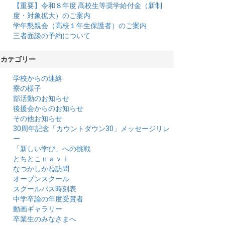
【重要】令和８年度 高校生等奨学給付金（新制
度・対象拡大）のご案内
学年懇親会（高校１年生保護者）のご案内
三者面談の予約について
カテゴリー
学校からの連絡
寮の様子
部活動のお知らせ
後援会からのお知らせ
その他お知らせ
30周年記念「カウントダウン30」メッセージリレ
ー
「新しい学び」への挑戦
とちとこｎａｖｉ
なつかしかね訪問
オープンスクール
スクールバス時刻表
中学卒論の年度受賞者
動画ギャラリー
卒業生のみなさまへ