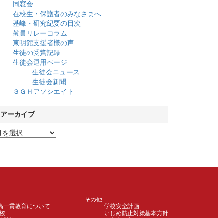
同窓会
在校生・保護者のみなさまへ
基峰・研究紀要の目次
教員リレーコラム
東明館支援者様の声
生徒の受賞記録
生徒会運用ページ
生徒会ニュース
生徒会新聞
ＳＧＨアソシエイト
アーカイブ
その他
高一貫教育について
学校安全計画
校
いじめ防止対策基本方針