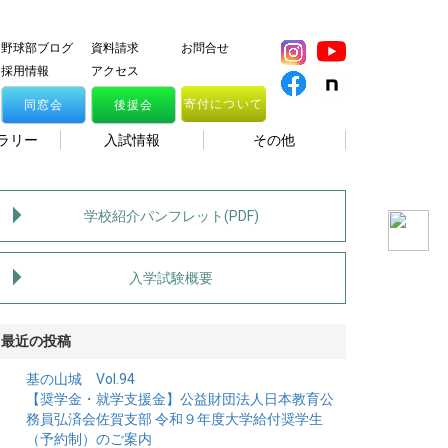
野球部ブログ
資料請求
お問合せ
採用情報
アクセス
寄付について
同窓会
後援会
ラリー
入試情報
その他
学校紹介パンフレット(PDF)
入学試験概要
最近の投稿
基の山城 Vol.94
【奨学金・就学支援金】公益財団法人日本教育公
務員弘済会佐賀支部 令和９年度大学給付奨学生
（予約制）のご案内