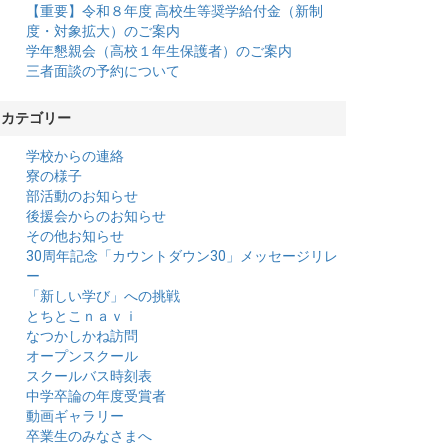
【重要】令和８年度 高校生等奨学給付金（新制
度・対象拡大）のご案内
学年懇親会（高校１年生保護者）のご案内
三者面談の予約について
カテゴリー
学校からの連絡
寮の様子
部活動のお知らせ
後援会からのお知らせ
その他お知らせ
30周年記念「カウントダウン30」メッセージリレ
ー
「新しい学び」への挑戦
とちとこｎａｖｉ
なつかしかね訪問
オープンスクール
スクールバス時刻表
中学卒論の年度受賞者
動画ギャラリー
卒業生のみなさまへ