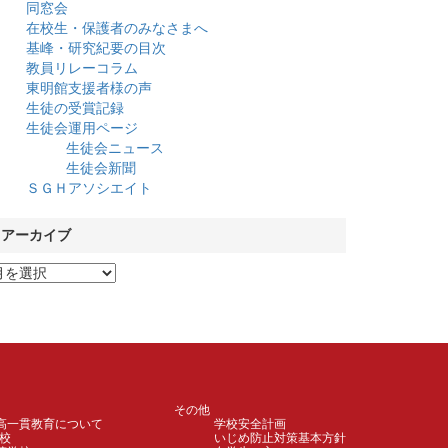
同窓会
在校生・保護者のみなさまへ
基峰・研究紀要の目次
教員リレーコラム
東明館支援者様の声
生徒の受賞記録
生徒会運用ページ
生徒会ニュース
生徒会新聞
ＳＧＨアソシエイト
アーカイブ
その他
高一貫教育について
学校安全計画
校
いじめ防止対策基本方針