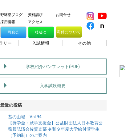
野球部ブログ
資料請求
お問合せ
採用情報
アクセス
寄付について
同窓会
後援会
ラリー
入試情報
その他
学校紹介パンフレット(PDF)
入学試験概要
最近の投稿
基の山城 Vol.94
【奨学金・就学支援金】公益財団法人日本教育公
務員弘済会佐賀支部 令和９年度大学給付奨学生
（予約制）のご案内