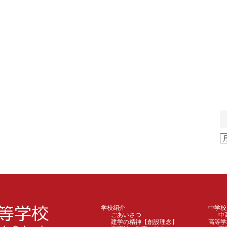
ア
ー
カ
イ
ブ
学校紹介
中学校
ごあいさつ
中
建学の精神【創設理念】
高等学