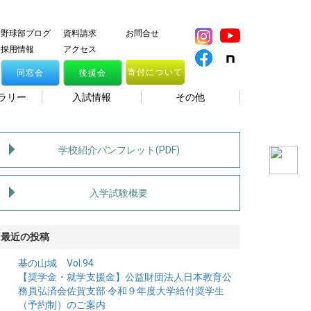
野球部ブログ
資料請求
お問合せ
採用情報
アクセス
寄付について
同窓会
後援会
ラリー
入試情報
その他
学校紹介パンフレット(PDF)
入学試験概要
最近の投稿
基の山城 Vol.94
【奨学金・就学支援金】公益財団法人日本教育公
務員弘済会佐賀支部 令和９年度大学給付奨学生
（予約制）のご案内