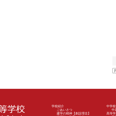
ア
ー
カ
イ
ブ
学校紹介
中学校
ごあいさつ
中
建学の精神【創設理念】
高等学