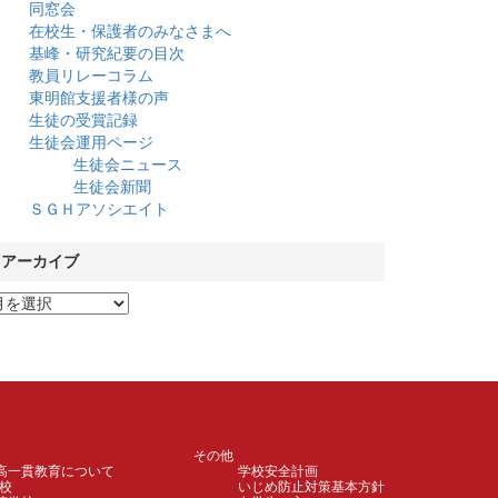
同窓会
在校生・保護者のみなさまへ
基峰・研究紀要の目次
教員リレーコラム
東明館支援者様の声
生徒の受賞記録
生徒会運用ページ
生徒会ニュース
生徒会新聞
ＳＧＨアソシエイト
アーカイブ
その他
高一貫教育について
学校安全計画
校
いじめ防止対策基本方針