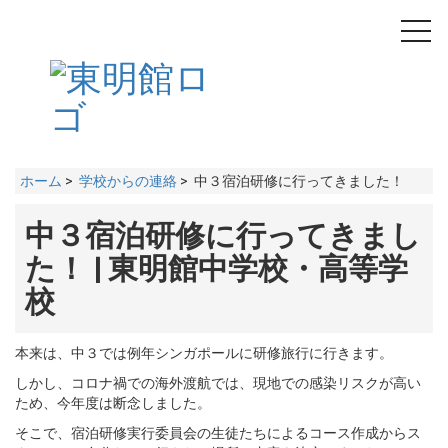
toggl
navig
ホーム
>
学校からの連絡
> 中３宿泊研修に行ってきました！
中３宿泊研修に行ってきまし
た！ | 東明館中学校・高等学
校
本来は、中３では例年シンガポールに研修旅行に行きます。
しかし、コロナ禍での海外渡航では、現地での感染リスクが高い
ため、今年度は断念しました。
そこで、宿泊研修実行委員会の生徒たちによるコース作成からス