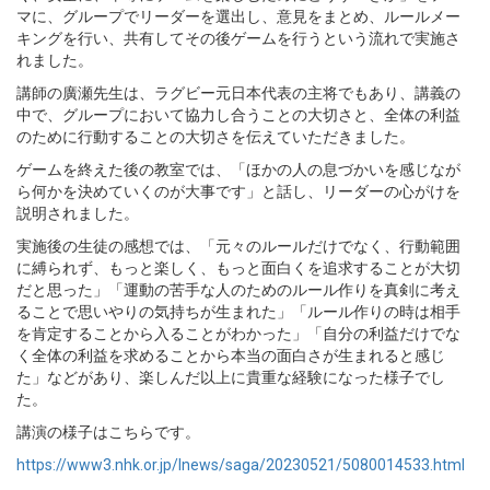
マに、グループでリーダーを選出し、意見をまとめ、ルールメー
キングを行い、共有してその後ゲームを行うという流れで実施さ
れました。
講師の廣瀬先生は、ラグビー元日本代表の主将でもあり、講義の
中で、グループにおいて協力し合うことの大切さと、全体の利益
のために行動することの大切さを伝えていただきました。
ゲームを終えた後の教室では、「ほかの人の息づかいを感じなが
ら何かを決めていくのが大事です」と話し、リーダーの心がけを
説明されました。
実施後の生徒の感想では、「元々のルールだけでなく、行動範囲
に縛られず、もっと楽しく、もっと面白くを追求することが大切
だと思った」「運動の苦手な人のためのルール作りを真剣に考え
ることで思いやりの気持ちが生まれた」「ルール作りの時は相手
を肯定することから入ることがわかった」「自分の利益だけでな
く全体の利益を求めることから本当の面白さが生まれると感じ
た」などがあり、楽しんだ以上に貴重な経験になった様子でし
た。
講演の様子はこちらです。
https://www3.nhk.or.jp/lnews/saga/20230521/5080014533.html