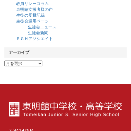
教員リレーコラム
東明館支援者様の声
生徒の受賞記録
生徒会運用ページ
生徒会ニュース
生徒会新聞
ＳＧＨアソシエイト
アーカイブ
ア
ー
カ
イ
ブ
〒841-0204