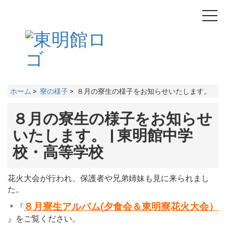
toggl
navig
ホーム
>
寮の様子
> ８月の寮生の様子をお知らせいたします。
８月の寮生の様子をお知らせ
いたします。 | 東明館中学
校・高等学校
花火大会が行われ、保護者や兄弟姉妹も見に来られまし
た。
８月寮生アルバム(夕食会＆東明寮花火大会）
＊『
』をご覧ください。