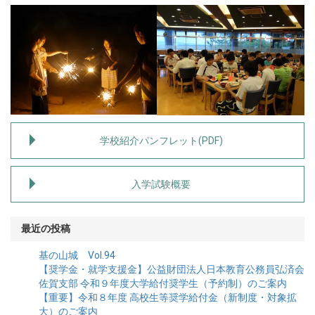
学校紹介パンフレット(PDF)
入学試験概要
最近の投稿
基の山城 Vol.94
【奨学金・就学支援金】公益財団法人日本教育公務員弘済会
佐賀支部 令和９年度大学給付奨学生（予約制）のご案内
【重要】令和８年度 高校生等奨学給付金（新制度・対象拡
大）のご案内