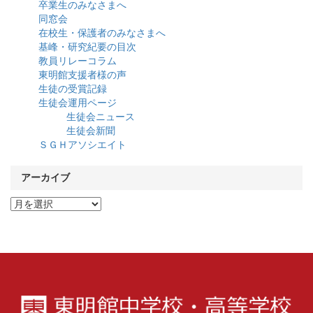
卒業生のみなさまへ
同窓会
在校生・保護者のみなさまへ
基峰・研究紀要の目次
教員リレーコラム
東明館支援者様の声
生徒の受賞記録
生徒会運用ページ
生徒会ニュース
生徒会新聞
ＳＧＨアソシエイト
アーカイブ
ア
ー
カ
イ
ブ