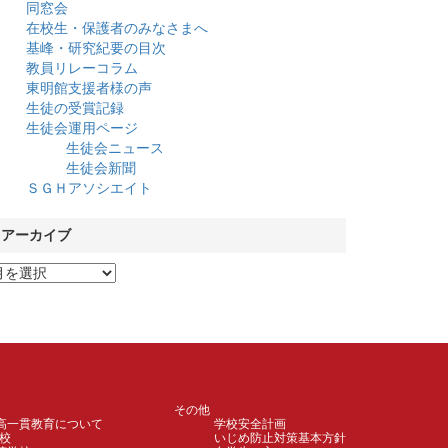
同窓会
在校生・保護者のみなさまへ
基峰・研究紀要の目次
教員リレーコラム
東明館支援者様の声
生徒の受賞記録
生徒会運用ページ
生徒会ニュース
生徒会新聞
ＳＧＨアソシエイト
アーカイブ
その他
高一貫教育について
学校安全計画
校
いじめ防止対策基本方針