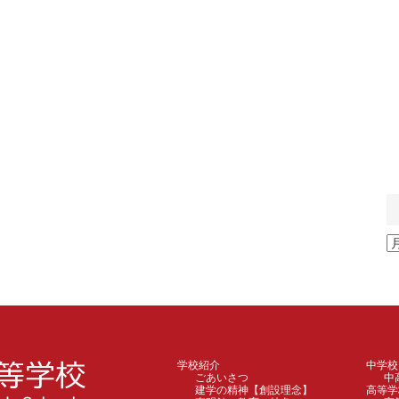
ア
ー
カ
イ
ブ
学校紹介
中学校
ごあいさつ
中
建学の精神【創設理念】
高等学