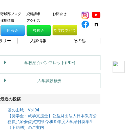
野球部ブログ
資料請求
お問合せ
採用情報
アクセス
寄付について
同窓会
後援会
ラリー
入試情報
その他
学校紹介パンフレット(PDF)
入学試験概要
最近の投稿
基の山城 Vol.94
【奨学金・就学支援金】公益財団法人日本教育公
務員弘済会佐賀支部 令和９年度大学給付奨学生
（予約制）のご案内