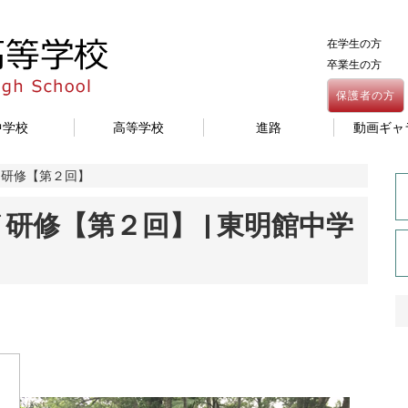
在学生の方
卒業生の方
保護者の方
中学校
高等学校
進路
動画ギャ
イ研修【第２回】
研修【第２回】 | 東明館中学