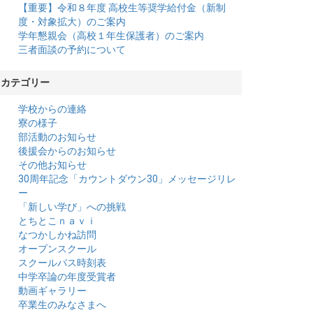
【重要】令和８年度 高校生等奨学給付金（新制
度・対象拡大）のご案内
学年懇親会（高校１年生保護者）のご案内
三者面談の予約について
カテゴリー
学校からの連絡
寮の様子
部活動のお知らせ
後援会からのお知らせ
その他お知らせ
30周年記念「カウントダウン30」メッセージリレ
ー
「新しい学び」への挑戦
とちとこｎａｖｉ
なつかしかね訪問
オープンスクール
スクールバス時刻表
中学卒論の年度受賞者
動画ギャラリー
卒業生のみなさまへ