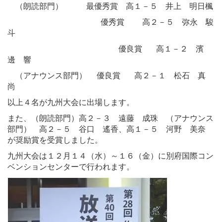
（朗読部門）
最優秀賞 高１－５ 井上 明日楓
優秀賞 高２－５ 弥永 駿
斗
優良賞 高１－２ 濱
邊 響
（アナウンス部門） 優良賞 高２－１ 松石 真
尚
以上４
名が九州大会に出場します。
また、（朗読部門）
高２－３ 遠藤 成珠
（アナウンス
部門） 高２－５ 谷口 遙香、
高１－５ 河野 美奈
が奨励賞を受賞しました。
九州大会は１２
月１４
（水）～１６
（金）に別府国際コン
ベンションセンターで行われます。