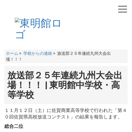
toggl
navig
ホーム
>
学校からの連絡
> 放送部２５年連続九州大会出
場！！！
放送部２５年連続九州大会出
場！！！ | 東明館中学校・高
等学校
１１
月１２
日（土）に佐賀商業高等学校で行われた「第４
０
回佐賀県高校放送コンテスト」の結果を報告します。
総合二位