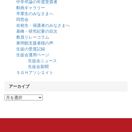
中学卒論の年度受賞者
動画ギャラリー
卒業生のみなさまへ
同窓会
在校生・保護者のみなさまへ
基峰・研究紀要の目次
教員リレーコラム
東明館支援者様の声
生徒の受賞記録
生徒会運用ページ
生徒会ニュース
生徒会新聞
ＳＧＨアソシエイト
アーカイブ
ア
ー
カ
イ
ブ