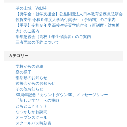
基の山城 Vol.94
【奨学金・就学支援金】公益財団法人日本教育公務員弘済会
佐賀支部 令和９年度大学給付奨学生（予約制）のご案内
【重要】令和８年度 高校生等奨学給付金（新制度・対象拡
大）のご案内
学年懇親会（高校１年生保護者）のご案内
三者面談の予約について
カテゴリー
学校からの連絡
寮の様子
部活動のお知らせ
後援会からのお知らせ
その他お知らせ
30周年記念「カウントダウン30」メッセージリレー
「新しい学び」への挑戦
とちとこｎａｖｉ
なつかしかね訪問
オープンスクール
スクールバス時刻表